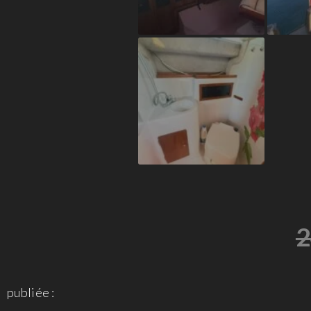
2
publiée :