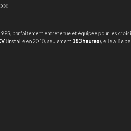
700€
998, parfaitement entretenue et équipée pour les croisi
CV
(installé en 2010, seulement
183 heures
), elle allie 