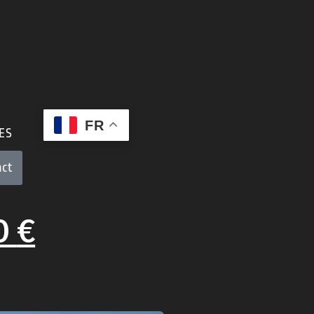
FR
ES
act
0
€