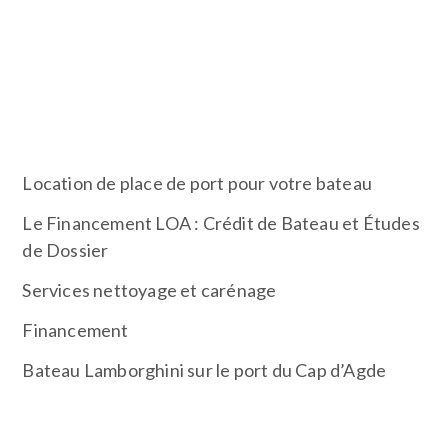
de
prestige
disponible à la vente. Un yacht de loisir
ou un bateau de course, votre prochain voilier se
trouvera surement ici…
ARTICLES RÉCENTS
Location de place de port pour votre bateau
Le Financement LOA : Crédit de Bateau et Études
de Dossier
Services nettoyage et carénage
Financement
Bateau Lamborghini sur le port du Cap d’Agde
RECHERCHER