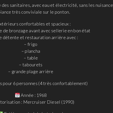
des sanitaires, avec eau et électricité, sans les nuisance
ance très conviviale sur le ponton.
xtérieurs confortables et spacieux :
 de bronzage avant avec sellerie en bon état
 détente et restauration arrière avec :
– frigo
– plancha
– table
– tabourets
– grande plage arrière
 pour 6 personnes (4 très confortablement)
Année : 1968
orisation : Mercruiser Diesel (1990)