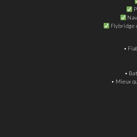
P
Navi
Flybridge o
• Fia
• Bat
• Mieux qu