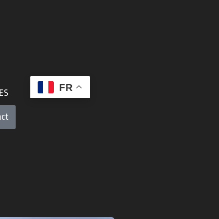
FR
ES
act