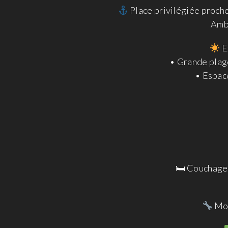
Place privilégiée proche 
Ambi
E
• Grande plage
• Espace
🛏 Couchages
Mot