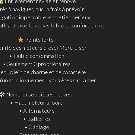
Entièrement révisé et rénové
rêt à naviguer, aucun frais à prévoir
gation impeccable, entretien sérieux
ffrant excellente visibilité et confort en mer
Points forts :
bilité des moteurs diesel Mercruiser
• Faible consommation
• Seulement 3 propriétaires
eau plein de charme et de caractère
’un studio vue mer… vous êtes sur la mer !
🛠 Nombreuses pièces neuves :
• Haut moteur tribord
• Alternateurs
• Batteries
• Câblage
• Presses étoupes