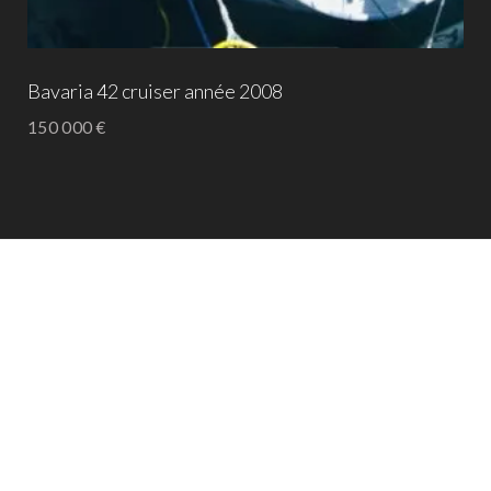
Bavaria 42 cruiser année 2008
150 000
€
A PROPOS
Bateaux
, Catamarans et voiliers
de
prestige
disponible à la vente. Un yacht de loisir
ou un bateau de course, votre prochain voilier se
trouvera surement ici…