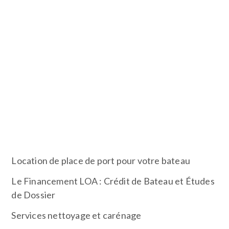
A PROPOS
Bateaux
, Catamarans et voiliers
de
prestige
disponible à la vente. Un yacht de loisir
ou un bateau de course, votre prochain voilier se
trouvera surement ici…
ARTICLES RÉCENTS
Location de place de port pour votre bateau
Le Financement LOA : Crédit de Bateau et Études
de Dossier
Services nettoyage et carénage