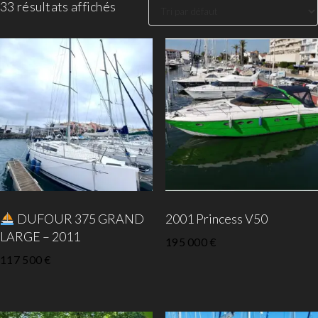
33 résultats affichés
DUFOUR 375 GRAND
2001 Princess V50
LARGE – 2011
195 000
€
117 500
€