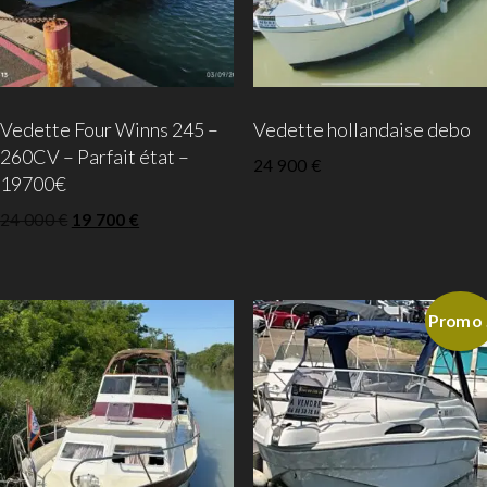
Vedette Four Winns 245 –
Vedette hollandaise debo
260CV – Parfait état –
24 900
€
19700€
24 000
€
19 700
€
Promo 