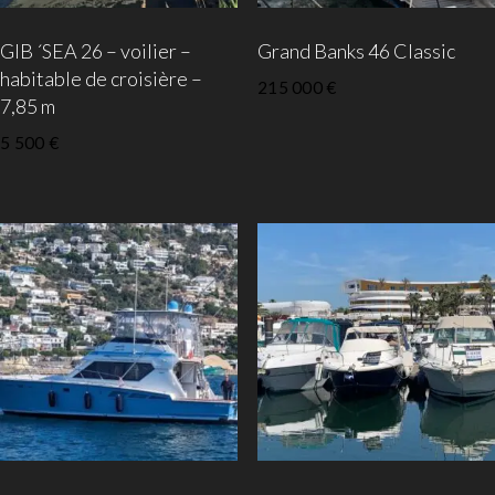
GIB ´SEA 26 – voilier –
Grand Banks 46 Classic
habitable de croisière –
215 000
€
7,85 m
5 500
€