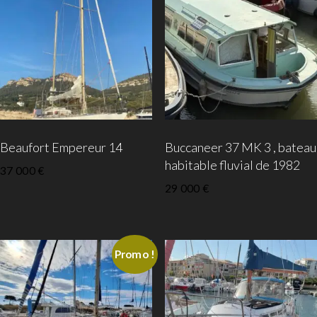
Beaufort Empereur 14
Buccaneer 37 MK 3 , bateau
habitable fluvial de 1982
37 000
€
29 000
€
Promo !