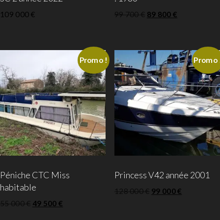
109 000
€
99 700
€
89 800
€
Promo !
Promo 
Péniche CTC Miss
Princess V42 année 2001
habitable
128 000
€
99 000
€
55 000
€
49 500
€