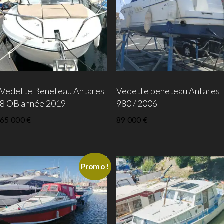
Vedette Beneteau Antares
Vedette beneteau Antares
8 OB année 2019
980 / 2006
65 000
€
89 000
€
Promo !