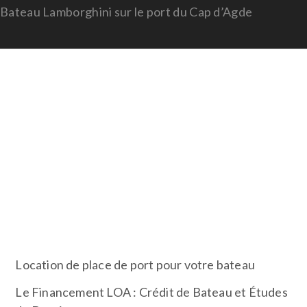
Bateau Lamborghini sur le port du Cap d’Agde
A PROPOS
Bateaux
, Catamarans et voiliers
de
prestige
disponible à la vente. Un yacht de loisir
ou un bateau de course, votre prochain voilier se
trouvera surement ici…
ARTICLES RÉCENTS
Location de place de port pour votre bateau
Le Financement LOA : Crédit de Bateau et Études