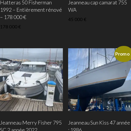
Hatteras 50 Fisherman
Jeanneau cap camarat 755
1992 – Entièrement rénové
WA
– 178 000 €
45 000
€
178 000
€
Promo 
Jeanneau Merry Fisher 795
Jeanneau Sun Kiss 47 année
SC 2 année 2022
: 1986