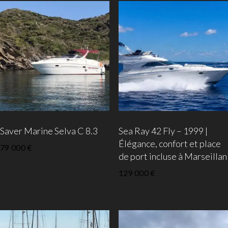
Saver Marine Selva C 8.3
Sea Ray 42 Fly – 1999 |
Élégance, confort et place
79 000
€
de port incluse à Marseillan
129 000
€