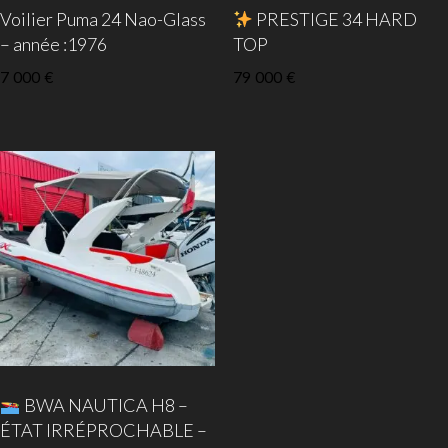
Voilier Puma 24 Nao-Glass
PRESTIGE 34 HARD
– année :1976
TOP
7 000
€
79 000
€
BWA NAUTICA H8 –
ÉTAT IRRÉPROCHABLE –