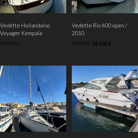
Vedette Hollandaise
Vedette Rio 600 open /
Voyager Kempala
2010
35 000
€
39 000
€
36 500
€